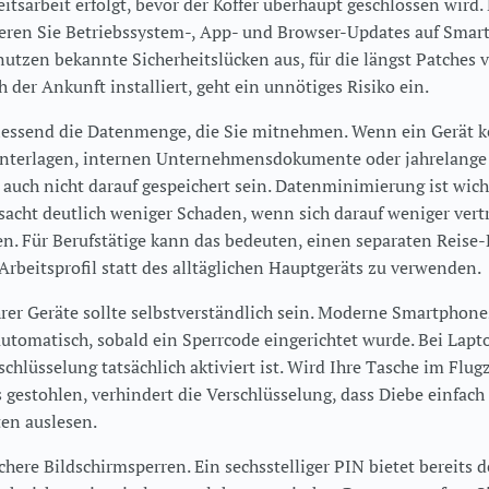
eitsarbeit erfolgt, bevor der Koffer überhaupt geschlossen wird
lieren Sie Betriebssystem-, App- und Browser-Updates auf Sma
 nutzen bekannte Sicherheitslücken aus, für die längst Patches 
h der Ankunft installiert, geht ein unnötiges Risiko ein.
iessend die Datenmenge, die Sie mitnehmen. Wenn ein Gerät k
nterlagen, internen Unternehmensdokumente oder jahrelange 
e auch nicht darauf gespeichert sein. Datenminimierung ist wich
sacht deutlich weniger Schaden, wenn sich darauf weniger vert
n. Für Berufstätige kann das bedeuten, einen separaten Reise-
 Arbeitsprofil statt des alltäglichen Hauptgeräts zu verwenden.
rer Geräte sollte selbstverständlich sein. Moderne Smartphone
automatisch, sobald ein Sperrcode eingerichtet wurde. Bei Lapt
schlüsselung tatsächlich aktiviert ist. Wird Ihre Tasche im Flu
 gestohlen, verhindert die Verschlüsselung, dass Diebe einfach 
en auslesen.
chere Bildschirmsperren. Ein sechsstelliger PIN bietet bereits 