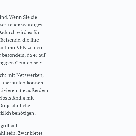
ind. Wenn Sie sie
 vertrauenswürdiges
adurch wird es für
Reisende, die ihre
hört ein VPN zu den
 besonders, da er auf
ngigen Geräten setzt.
icht mit Netzwerken,
t überprüfen können.
ktivieren Sie außerdem
lbstständig mit
rDrop-ähnliche
cklich benötigen.
riff auf
l sein. Zwar bietet