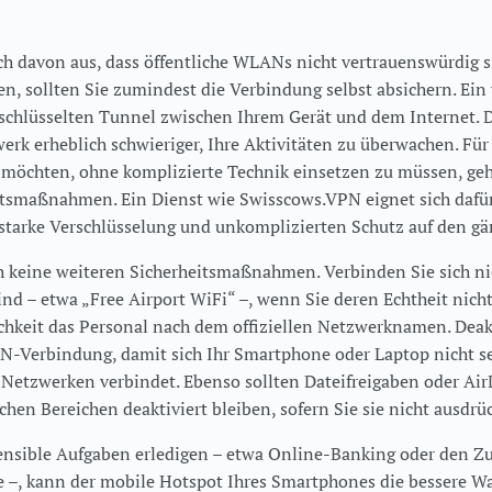
ch davon aus, dass öffentliche WLANs nicht vertrauenswürdig s
, sollten Sie zumindest die Verbindung selbst absichern. Ein
rschlüsselten Tunnel zwischen Ihrem Gerät und dem Internet. D
erk erheblich schwieriger, Ihre Aktivitäten zu überwachen. Für 
 möchten, ohne komplizierte Technik einsetzen zu müssen, ge
itsmaßnahmen. Ein Dienst wie Swisscows.VPN eignet sich dafür
 starke Verschlüsselung und unkomplizierten Schutz auf den gä
h keine weiteren Sicherheitsmaßnahmen. Verbinden Sie sich n
nd – etwa „Free Airport WiFi“ –, wenn Sie deren Echtheit nich
chkeit das Personal nach dem offiziellen Netzwerknamen. Dea
-Verbindung, damit sich Ihr Smartphone oder Laptop nicht se
 Netzwerken verbindet. Ebenso sollten Dateifreigaben oder Ai
chen Bereichen deaktiviert bleiben, sofern Sie sie nicht ausdrü
nsible Aufgaben erledigen – etwa Online-Banking oder den Zug
, kann der mobile Hotspot Ihres Smartphones die bessere Wah