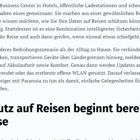
usiness Center in Hotels, öffentliche Ladestationen und sch
ben eines gemeinsam: Sie machen aus einer gewöhnlichen Rei
 wissen möchten, wie Sie Ihre Daten auf Reisen schützen könne
. Stattdessen ist es eine Kombination intelligenter Sicherhei
der Reise und auch dann greifen, wenn einmal etwas schiefgeht
deres Bedrohungsszenario als der Alltag zu Hause. Sie verbind
n, transportieren Geräte über Ländergrenzen hinweg, melden
 auf Akkulaufzeit sowie Komfort. Genau dann werden Updates 
endet oder das erstbeste offene WLAN genutzt. Darauf verlasse
eniger mit Paranoia zu tun als damit, einfache Gelegenheiten f
den.
tz auf Reisen beginnt berei
se