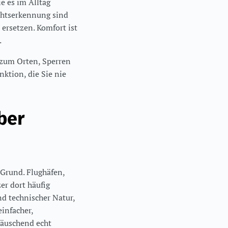
ie es im Alltag
chtserkennung sind
 ersetzen. Komfort ist
.
 zum Orten, Sperren
ktion, die Sie nie
ber
 Grund. Flughäfen,
er dort häufig
nd technischer Natur,
infacher,
täuschend echt