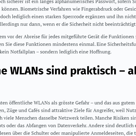
Noch sicherer ist ein langes alphanumerisches Passwort, sofern S
 können. Biometrische Verfahren wie Fingerabdruck oder Gesi
edoch lediglich einen starken Sperrcode ergänzen und ihn nicht
allerdings nur dann, wenn er die Sicherheit nicht beeinträchtigt
dem vor der Abreise für jedes mitgeführte Gerät die Funktionen
n Sie diese Funktionen mindestens einmal. Eine Sicherheitsfun
 kein Notfallplan – sondern lediglich eine Hoffnung.
he WLANs sind praktisch – a
hten öffentliche WLANs als grösste Gefahr – und das aus gutem
n, Züge und Cafés sind attraktive Ziele für Angreifer, weil Nutz
ch viele Menschen dasselbe Netzwerk teilen. Manche Risiken si
ots oder das Abfangen von Datenverkehr. Andere sind deutlich e
tlesen über die Schulter oder manipulierte Anmeldeseiten, die 