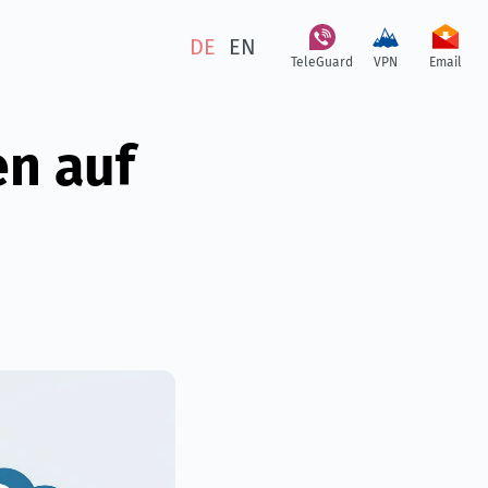
DE
EN
TeleGuard
VPN
Email
en auf