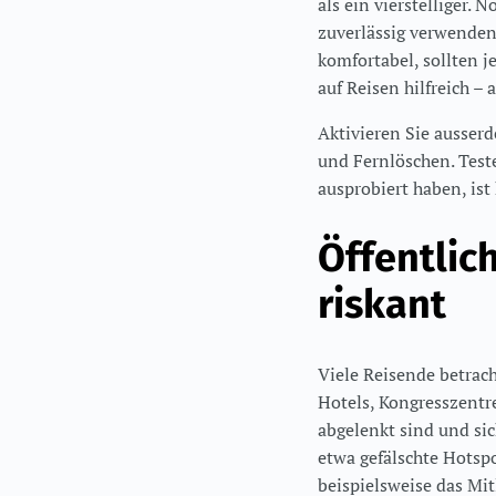
als ein vierstelliger. 
zuverlässig verwenden
komfortabel, sollten j
auf Reisen hilfreich – 
Aktivieren Sie ausser
und Fernlöschen. Teste
ausprobiert haben, ist
Öffentlic
riskant
Viele Reisende betrac
Hotels, Kongresszentre
abgelenkt sind und si
etwa gefälschte Hotsp
beispielsweise das Mi