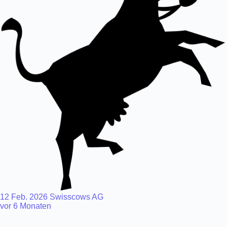
12 Feb. 2026
Swisscows AG
vor 6 Monaten