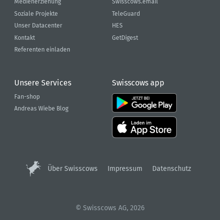
Medienerziehung
Swisscows.email
Soziale Projekte
TeleGuard
Unser Datacenter
HES
Kontakt
GetDigest
Referenten einladen
Unsere Services
Swisscows app
Fan-shop
Andreas Wiebe Blog
Über Swisscows
Impressum
Datenschutz
© Swisscows AG, 2026