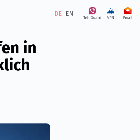
DE
EN
TeleGuard
VPN
Email
en in
klich