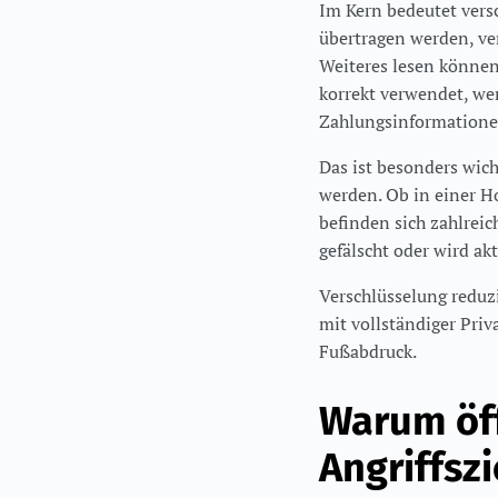
Im Kern bedeutet versc
übertragen werden, ve
Weiteres lesen können
korrekt verwendet, wer
Zahlungsinformationen
Das ist besonders wic
werden. Ob in einer H
befinden sich zahlreic
gefälscht oder wird a
Verschlüsselung reduzi
mit vollständiger Pri
Fußabdruck.
Warum öff
Angriffszi