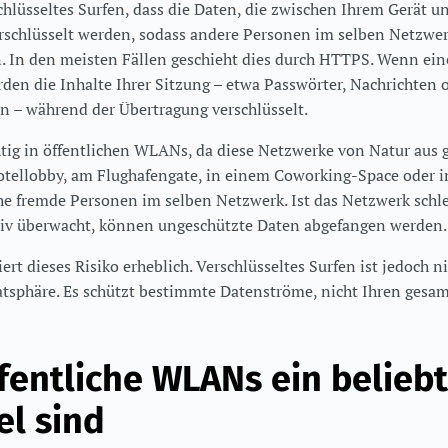
hlüsseltes Surfen, dass die Daten, die zwischen Ihrem Gerät u
rschlüsselt werden, sodass andere Personen im selben Netzwer
. In den meisten Fällen geschieht dies durch HTTPS. Wenn e
den die Inhalte Ihrer Sitzung – etwa Passwörter, Nachrichten 
 – während der Übertragung verschlüsselt.
htig in öffentlichen WLANs, da diese Netzwerke von Natur aus
otellobby, am Flughafengate, in einem Coworking-Space oder i
he fremde Personen im selben Netzwerk. Ist das Netzwerk schle
ktiv überwacht, können ungeschützte Daten abgefangen werden.
ert dieses Risiko erheblich. Verschlüsseltes Surfen ist jedoch 
vatsphäre. Es schützt bestimmte Datenströme, nicht Ihren gesam
entliche WLANs ein belieb
el sind