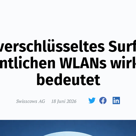
verschlüsseltes Surf
ntlichen WLANs wir
bedeutet
Swisscows AG
18 Juni 2026