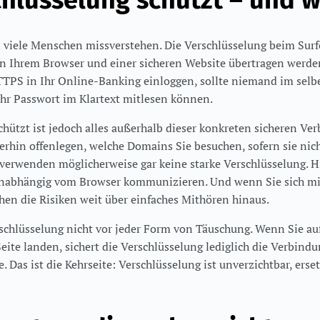
hlüsselung schützt – und w
n viele Menschen missverstehen. Die Verschlüsselung beim Surf
en Ihrem Browser und einer sicheren Website übertragen werde
TTPS in Ihr Online-Banking einloggen, sollte niemand im se
r Passwort im Klartext mitlesen können.
chützt ist jedoch alles außerhalb dieser konkreten sicheren Ve
rhin offenlegen, welche Domains Sie besuchen, sofern sie nich
erwenden möglicherweise gar keine starke Verschlüsselung. H
nabhängig vom Browser kommunizieren. Und wenn Sie sich mi
hen die Risiken weit über einfaches Mithören hinaus.
chlüsselung nicht vor jeder Form von Täuschung. Wenn Sie au
eite landen, sichert die Verschlüsselung lediglich die Verbindu
 Das ist die Kehrseite: Verschlüsselung ist unverzichtbar, erset