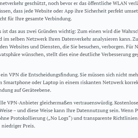
netverkehr geschützt, noch bevor er das öffentliche WLAN verlä
ssen, dass jede Website oder App ihre Sicherheit perfekt umsetz
cht für Ihre gesamte Verbindung.
 ist das aus zwei Gründen wichtig: Zum einen wird die Wahrsc
nd im selben Netzwerk Ihren Datenverkehr analysieren kann. Z
den Websites und Diensten, die Sie besuchen, verborgen. Für N
ivatsphäre wünschen, stellt dies eine deutliche Verbesserung 
ein VPN die Entscheidungsfindung. Sie müssen sich nicht mehr
m Smartphone oder Laptop in einem riskanten Netzwerk korrekt
ndung auf Geräteebene.
 alle VPN-Anbieter gleichermaßen vertrauenswürdig. Kostenlose
e Weise – und diese Weise kann Ihre Datennutzung sein. Wenn P
 ohne Protokollierung („No Logs“) und transparente Richtlinien 
 niedriger Preis.