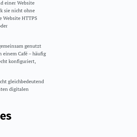
nd einer Website
k sie nicht ohne
ine Website HTTPS
oder
 gemeinsam genutzt
n einem Café – häufig
cht konfiguriert,
nicht gleichbedeutend
ten digitalen
tes