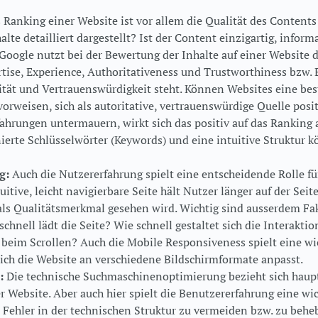
 Ranking einer Website ist vor allem die Qualität des Content
te detailliert dargestellt? Ist der Content einzigartig, informa
 Google nutzt bei der Bewertung der Inhalte auf einer Website
rtise, Experience, Authoritativeness und Trustworthiness bzw.
ität und Vertrauenswürdigkeit steht. Können Websites eine be
rweisen, sich als autoritative, vertrauenswürdige Quelle posit
fahrungen untermauern, wirkt sich das positiv auf das Ranking a
nierte Schlüsselwörter (Keywords) und eine intuitive Struktur
g:
Auch die Nutzererfahrung spielt eine entscheidende Rolle fü
uitive, leicht navigierbare Seite hält Nutzer länger auf der Seit
ls Qualitätsmerkmal gesehen wird. Wichtig sind ausserdem Fa
chnell lädt die Seite? Wie schnell gestaltet sich die Interaktio
e beim Scrollen? Auch die Mobile Responsiveness spielt eine wi
 sich die Website an verschiedene Bildschirmformate anpasst.
:
Die technische Suchmaschinenoptimierung bezieht sich haupt
r Website. Aber auch hier spielt die Benutzererfahrung eine wic
 Fehler in der technischen Struktur zu vermeiden bzw. zu beh