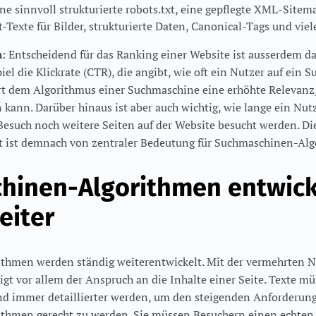
ine sinnvoll strukturierte robots.txt, eine gepflegte XML-Sitem
-Texte für Bilder, strukturierte Daten, Canonical-Tags und viel
n
: Entscheidend für das Ranking einer Website ist ausserdem d
l die Klickrate (CTR), die angibt, wie oft ein Nutzer auf ein Su
rt dem Algorithmus einer Suchmaschine eine erhöhte Relevanz, 
kann. Darüber hinaus ist aber auch wichtig, wie lange ein Nutz
Besuch noch weitere Seiten auf der Website besucht werden. Di
t ist demnach von zentraler Bedeutung für Suchmaschinen-Al
hinen-Algorithmen entwick
eiter
thmen werden ständig weiterentwickelt. Mit der vermehrten 
igt vor allem der Anspruch an die Inhalte einer Seite. Texte 
nd immer detaillierter werden, um den steigenden Anforderun
thmen gerecht zu werden. Sie müssen Besuchern einen echten