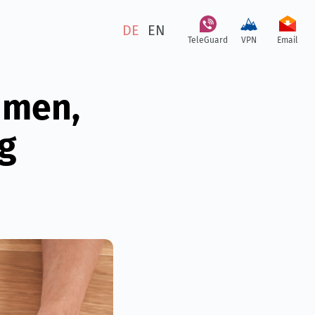
DE
EN
TeleGuard
VPN
Email
hmen,
g