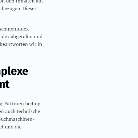
von den Inhalten auf
inbezogen. Dieser
aschinenindex
 Index abgerufen und
 beantworten wir in
plexe
mt
ng-Faktoren bedingt.
en auch technische
n Suchmaschinen-
et und die