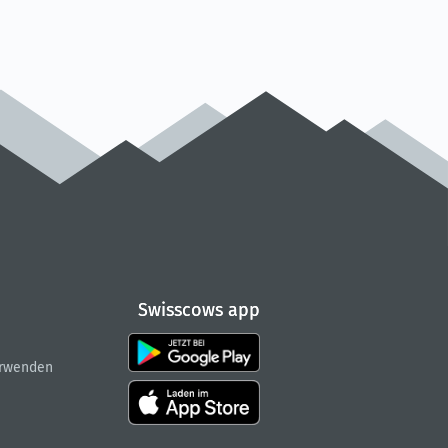
Swisscows app
Swisscows app
erwenden