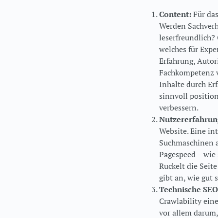
Content:
Für das
Werden Sachverhal
leserfreundlich?
welches für Expe
Erfahrung, Autor
Fachkompetenz vo
Inhalte durch Er
sinnvoll positio
verbessern.
Nutzererfahrun
Website. Eine int
Suchmaschinen a
Pagespeed – wie s
Ruckelt die Seit
gibt an, wie gut
Technische
SEO
Crawlability eine
vor allem darum,