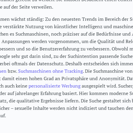
e auf der Seite verweilen.
hmen wächst ständig: Zu den neuesten Trends im Bereich der
e verstärkte Nutzung von künstlicher Intelligenz und maschin
hen es Suchmaschinen, noch präziser auf die Bedürfnisse und 
en Anpassungen werden vorgenommen, um die Qualität und Rel
bessern und so die Benutzererfahrung zu verbessern. Obwohl 
gle sehr gut darin sind, zu der Suchintention passende Suche
ierbei oftmals der Datenschutz. Deshalb entscheiden sich imme
nen
bzw.
Suchmaschinen ohne Tracking
. Die Suchmaschine von
t damit einen hohen Grad an Privatsphäre und Anonymität. Da
rch auch keine
personalisierte Werbung
ausgespielt wird. Sucher
der auf jahrelanger Erfahrung basiert. Hier kommen moderne
z, die qualitative Ergebnisse liefern. Die Suche gestaltet sich
icher – sexuelle Inhalte werden nicht indiziert und tauchen d
uf.