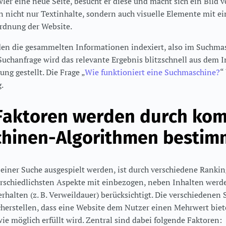
wler eine neue Seite, besucht er diese und macht sich ein Bild 
n nicht nur Textinhalte, sondern auch visuelle Elemente mit e
rdnung der Website.
den die gesammelten Informationen indexiert, also im Suchm
 Suchanfrage wird das relevante Ergebnis blitzschnell aus dem
ng gestellt. Die Frage „
Wie funktioniert eine Suchmaschine?
“
.
Faktoren werden durch kom
hinen-Algorithmen bestim
 einer Suche ausgespielt werden, ist durch verschiedene Ranki
rschiedlichsten Aspekte mit einbezogen, neben Inhalten werd
rhalten (z. B. Verweildauer) berücksichtigt. Die verschiedene
cherstellen, dass eine Website dem Nutzer einen Mehrwert biet
ie möglich erfüllt wird. Zentral sind dabei folgende Faktoren: